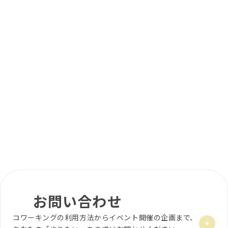
さい。
はい、オープンコワーキングエリアでのWEB会
作成や就活の自己分析、資格勉強などに集中し
議や通話は可能です。周りの方へのご配慮（イ
ていただけます。受付にて学生証をご提示くだ
施設内でのWEB会議や通話は可能ですか？
Q
ヤホンの着用など）をお願いしております。よ
さい。
り機密性の高い商談や重要なミーティングの際
はい、もちろん大歓迎です！淹れたてのこだわ
は、時間貸しの「会議室」をご予約・ご利用い
コワーキングスペースを利用せずに、カフェや
りコーヒーや、夜の時間帯にはせんべろや軽食
Q
ただくことも可能です。
バーだけの利用もできますか？
を取り揃えております。天文館の中心にある
はい、可能です。月額会員への入会をご検討中
「心地よい余白」の空間として、どなたでもフ
事前に施設の見学（内覧）をすることはできま
の方や、イベントでの貸切利用をご検討中の方
ラットにお立ち寄りいただけます。
Q
すか？
向けに、随時内覧を承っております。「お問い
合わせ」ページより、ご希望の日時を添えてお
気軽にお申し込みください。スタッフが施設や
サービスのご案内をさせていただきます。
お問い合わせ
コワーキングの利用方法からイベント開催の企画まで、